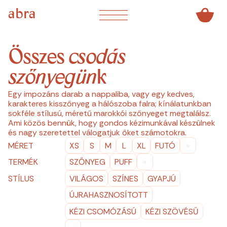
abra
Összes
csodás
szőnyegün
k
Egy impozáns darab a nappaliba, vagy egy kedves,
karakteres kisszőnyeg a hálószoba falra; kínálatunkban
sokféle stílusú, méretű marokkói szőnyeget megtalálsz.
Ami közös bennük, hogy gondos kézimunkával készülnek
és nagy szeretettel válogatjuk őket számotokra.
MÉRET
XS
S
M
L
XL
FUTÓ
×
TERMÉK
SZŐNYEG
PUFF
×
STÍLUS
VILÁGOS
SZÍNES
GYAPJÚ
ÚJRAHASZNOSÍTOTT
KÉZI CSOMÓZÁSÚ
KÉZI SZÖVÉSŰ