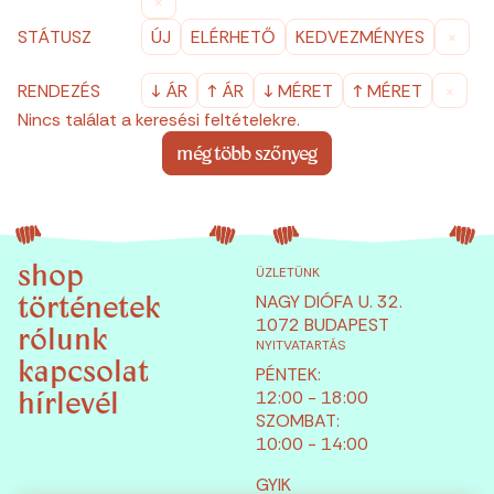
×
STÁTUSZ
ÚJ
ELÉRHETŐ
KEDVEZMÉNYES
×
RENDEZÉS
↓ ÁR
↑ ÁR
↓ MÉRET
↑ MÉRET
×
Nincs találat a keresési feltételekre.
még több szőnyeg
shop
ÜZLETÜNK
NAGY DIÓFA U. 32.
történetek
1072 BUDAPEST
rólunk
NYITVATARTÁS
kapcsolat
PÉNTEK:
12:00 - 18:00
hírlevél
SZOMBAT:
10:00 - 14:00
GYIK