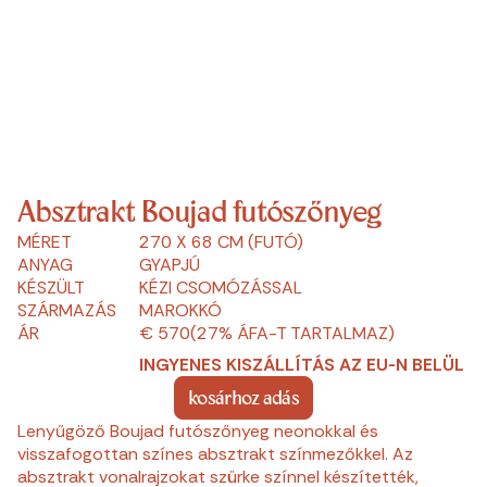
Absztrakt Boujad futószőnyeg
MÉRET
270 X 68 CM (FUTÓ)
ANYAG
GYAPJÚ
KÉSZÜLT
KÉZI CSOMÓZÁSSAL
SZÁRMAZÁS
MAROKKÓ
ÁR
€ 570
(27% ÁFA-T TARTALMAZ)
INGYENES KISZÁLLÍTÁS AZ EU-N BELÜL
kosárhoz adás
Lenyűgöző Boujad futószőnyeg neonokkal és
visszafogottan színes absztrakt színmezőkkel. Az
absztrakt vonalrajzokat szürke színnel készítették,