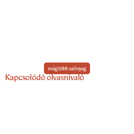
még több szőnyeg
Kapcsolódó olvasnivaló