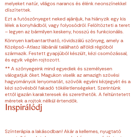
melyeket natúr, világos narancs és élénk neonszínekkel
díszítettek.
Ezt a futószőnyeget neked ajánljuk, ha hiányzik egy kis
lélek a konyhádból, vagy folyosódról. Felöltözteti a teret
– legyen az bármilyen keskeny, hosszú és funkcionális.
Könnyen karbantartható, rövidszálú szőnyeg, amely a
Középső-Atlasz lábánál található alföldi régióból
származik. Festett gyapjúból készült, kézi csomózással,
és egyik végén rojtozott.
** A szőnyegeink mind egyediek és személyesen
válogatjuk őket. Magukon viselik az amazigh szövési
hagyományok lenyomatát, szövőik egyéni kézjegyét és a
kézi szövésből fakadó tökéletlenségeket. Szerintünk
ettől igazán karakteresek és szerethetők. A feltüntetett
méretek a rojtok nélkül értendők.
Inspirálódj
Színterápia a lakásodban! Akár a kellemes, nyugtató