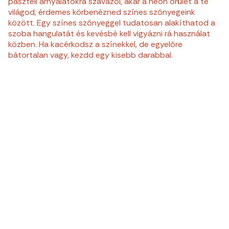
pasztell árnyalatokra szavazol, akár a neon őrület a te
világod, érdemes körbenézned színes szőnyegeink
között. Egy színes szőnyeggel tudatosan alakíthatod a
szoba hangulatát és kevésbé kell vigyázni rá használat
közben. Ha kacérkodsz a színekkel, de egyelőre
bátortalan vagy, kezdd egy kisebb darabbal.