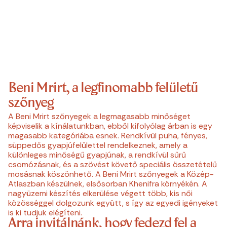
Beni Mrirt, a legfinomabb felületű
szőnyeg
A Beni Mrirt szőnyegek a legmagasabb minőséget
képviselik a kínálatunkban, ebből kifolyólag árban is egy
magasabb kategóriába esnek. Rendkívül puha, fényes,
süppedős gyapjúfelülettel rendelkeznek, amely a
különleges minőségű gyapjúnak, a rendkívül sűrű
csomózásnak, és a szövést követő speciális összetételű
mosásnak köszönhető. A Beni Mrirt szőnyegek a Közép-
Atlaszban készülnek, elsősorban Khenifra környékén. A
nagyüzemi készítés elkerülése végett több, kis női
közösséggel dolgozunk együtt, s így az egyedi igényeket
is ki tudjuk elégíteni.
Arra invitálnánk, hogy fedezd fel a