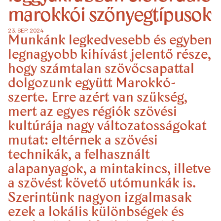
marokkói szőnyegtípusok
23. SEP. 2024
Munkánk legkedvesebb és egyben
legnagyobb kihívást jelentő része,
hogy számtalan szövőcsapattal
dolgozunk együtt Marokkó-
szerte. Erre azért van szükség,
mert az egyes régiók szövési
kultúrája nagy változatosságokat
mutat: eltérnek a szövési
technikák, a felhasznált
alapanyagok, a mintakincs, illetve
a szövést követő utómunkák is.
Szerintünk nagyon izgalmasak
ezek a lokális különbségek és