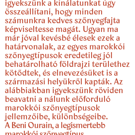
igyekszünk a kínálatunkat úgy
összeállítani, hogy minden
számunkra kedves szőnyegfajta
képviseltesse magát. Ugyan ma
már jóval kevésbé élesek ezek a
határvonalak, az egyes marokkói
szőnyegtípusok eredetileg jól
behatárolható földrajzi területhez
kötődtek, és elnevezésüket is a
származási helyükről kapták. Az
alábbiakban igyekszünk röviden
beavatni a nálunk előforduló
marokkói szőnyegtípusok
jellemzőibe, különbségeibe.
A Beni Ourain, a legismertebb
marokkói szőnyegtípus