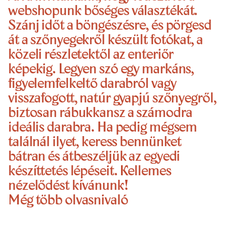
webshopunk bőséges választékát.
Szánj időt a böngészésre, és pörgesd
át a szőnyegekről készült fotókat, a
közeli részletektől az enteriőr
képekig. Legyen szó egy markáns,
figyelemfelkeltő darabról vagy
visszafogott, natúr gyapjú szőnyegről,
biztosan rábukkansz a számodra
ideális darabra. Ha pedig mégsem
találnál ilyet, keress bennünket
bátran és átbeszéljük az egyedi
készíttetés lépéseit. Kellemes
nézelődést kívánunk!
Még több olvasnivaló