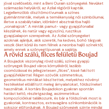
jóval szellősebb, mint a Beni Ourain szőnyegeké. Nevüket
származási helyükről, az Azilal régióról kapták.
Legjellemzőbb díszítőmotívumaik a színes
gyémántminták, melyek a termékenység női szimbólumai,
illetve a szabálytalan, időnként absztraktba hajló
„vonalrajzok”. A minták pamut- vagy gyapjúfonallal
készülnek, és natúr vagy egyszínű, rusztikus
gyapjúalapon szerepelnek. Az Azilal szőnyegeket
azoknak ajánljuk, akik szeretik, ha kedves, bohó tárgyak
veszik őket körül és nem félnek a neonba hajló színektől,
amely ennek a szőnyegtípusnak a sajátja.
A rövid szálú, filces felületű Boujad
A Boujadok viszonylag rövid szálú, színes gyapjú
szőnyegek Boujad város környékéről, lazább
csomózással és jellegzetesen „filces”, kissé fakított
gyapjúfelülettel. Régen szövőik szimmetrikus,
geometrikus mintákat készítettek, melyekhez növényi
festékekkel előállított meleg árnyalatokat, földszíneket
használtak. A kortárs Boujadokon gyakran spontán
hatást keltő, részletgazdag, aszimmetrikus
kompozíciókkal találkozunk, és bár a földszínek most is
gyakoriak, kontrasztos, extravagáns színkombinációk is
sokszor előfordulnak. A Boujad szőnyegek szinte mindig