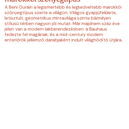
A Beni Ourain a legismertebb és legkedveltebb marokkói
szőnyegtípus szerte a világon. Világos gyapjúfelülete,
letisztult, geometrikus mintavilága szinte bármilyen
stílusú térben nagyon jól mutat. Már majdnem száz éve
jelen van a modern lakberendezésben: a Bauhaus
fedezte fel magának, és a mid-century modern
enteriőrök jellemző darabjaként indult világhódító útjára.