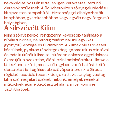
kavalkádját hozzák létre, és igen karakteres, feltűnő
darabok születnek. A Boucherouite szőnyegek ráadásul
kifejezetten strapabírók, biztonsággal elhelyezhetők
konyhában, gyerekszobában vagy egyéb nagy forgalmú
helyiségben.
A síkszövött Kilim
Kilim szőnyegekből rendszerint kevesebb található a
kínálatunkban, de mindig találsz nálunk egy-két
gyönyörű vintage és új darabot. A kilimek síkszövéssel
készülnek, gyakran részletgazdag, geometrikus mintával
és más kultúrák kilimeitől eltérően sokszor egyoldalasak.
Szeretjük a szokatlan, élénk színkombinációkat, illetve a
két színnel szőtt, messziről egybeolvadó hatást keltő
darabokat is. Legfrissebb szövőpartnereink a Siroua
régióból csodálatosan kidolgozott, viszonylag vastag
kilim szőnyegeket szőnek nekünk, amelyek remekül
működnek akár étkezőasztal alá is, mivel könnyen
tisztíthatóak.