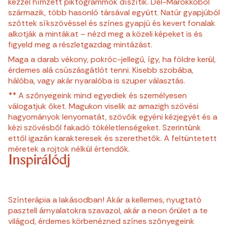
kézzel hímzett piktogrammok díszítik. Dél-Marokkóból
származik, több hasonló társával együtt. Natúr gyapjúból
szőttek síkszövéssel és színes gyapjú és kevert fonalak
alkotják a mintákat – nézd meg a közeli képeket is és
figyeld meg a részletgazdag mintázást.
Maga a darab vékony, pokróc-jellegű, így, ha földre kerül,
érdemes alá csúszásgátlót tenni. Kisebb szobába,
hálóba, vagy akár nyaralóba is szuper választás.
** A szőnyegeink mind egyediek és személyesen
válogatjuk őket. Magukon viselik az amazigh szövési
hagyományok lenyomatát, szövőik egyéni kézjegyét és a
kézi szövésből fakadó tökéletlenségeket. Szerintünk
ettől igazán karakteresek és szerethetők. A feltüntetett
méretek a rojtok nélkül értendők.
Inspirálódj
Színterápia a lakásodban! Akár a kellemes, nyugtató
pasztell árnyalatokra szavazol, akár a neon őrület a te
világod, érdemes körbenézned színes szőnyegeink