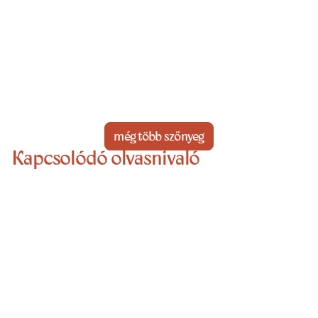
még több szőnyeg
Kapcsolódó olvasnivaló