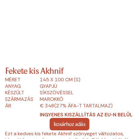
Fekete kis Akhnif
MÉRET
145 X 100 CM (S)
ANYAG
GYAPJÚ
KÉSZÜLT
SÍKSZÖVÉSSEL
SZÁRMAZÁS
MAROKKÓ
ÁR
€ 348
(27% ÁFA-T TARTALMAZ)
INGYENES KISZÁLLÍTÁS AZ EU-N BELÜL
kosárhoz adás
Ezt a kedves kis fekete Akhnif szőnyeget változatos,