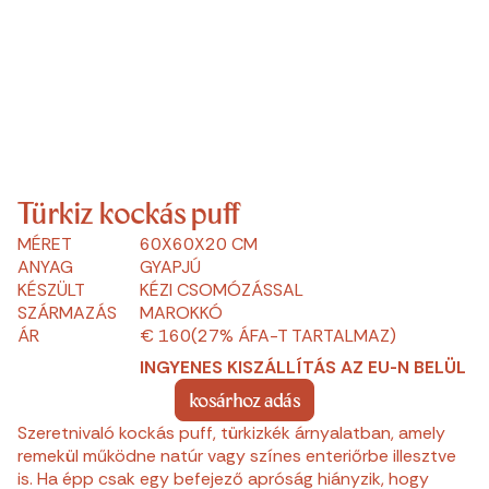
Türkiz kockás puff
MÉRET
60X60X20 CM
ANYAG
GYAPJÚ
KÉSZÜLT
KÉZI CSOMÓZÁSSAL
SZÁRMAZÁS
MAROKKÓ
ÁR
€ 160
(27% ÁFA-T TARTALMAZ)
INGYENES KISZÁLLÍTÁS AZ EU-N BELÜL
kosárhoz adás
Szeretnivaló kockás puff, türkizkék árnyalatban, amely
remekül működne natúr vagy színes enteriőrbe illesztve
is. Ha épp csak egy befejező apróság hiányzik, hogy