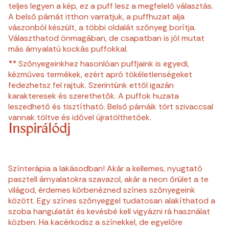
teljes legyen a kép, ez a puff lesz a megfelelő választás.
A belső párnát itthon varratjuk, a puffhuzat alja
vászonból készült, a többi oldalát szőnyeg borítja.
Választhatod önmagában, de csapatban is jól mutat
más árnyalatú kockás puffokkal.
** Szőnyegeinkhez hasonlóan puffjaink is egyedi,
kézműves termékek, ezért apró tökéletlenségeket
fedezhetsz fel rajtuk. Szerintünk ettől igazán
karakteresek és szerethetők. A puffok huzata
leszedhető és tisztítható. Belső párnáik tört szivaccsal
vannak töltve és idővel újratölthetőek.
Inspirálódj
Színterápia a lakásodban! Akár a kellemes, nyugtató
pasztell árnyalatokra szavazol, akár a neon őrület a te
világod, érdemes körbenézned színes szőnyegeink
között. Egy színes szőnyeggel tudatosan alakíthatod a
szoba hangulatát és kevésbé kell vigyázni rá használat
közben. Ha kacérkodsz a színekkel, de egyelőre