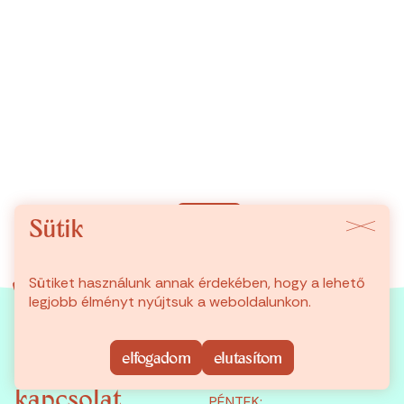
tovább
Sütik
Sütiket használunk annak érdekében, hogy a lehető
legjobb élményt nyújtsuk a weboldalunkon.
shop
ÜZLETÜNK
NAGY DIÓFA U. 32.
történetek
elfogadom
elutasítom
1072 BUDAPEST
rólunk
NYITVATARTÁS
kapcsolat
PÉNTEK: