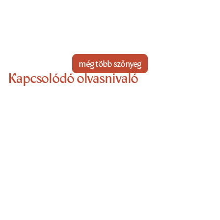
még több szőnyeg
Kapcsolódó olvasnivaló