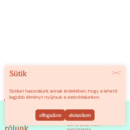
Sütik
tovább
Sütiket használunk annak érdekében, hogy a lehető
legjobb élményt nyújtsuk a weboldalunkon.
shop
ÜZLETÜNK
elfogadom
elutasítom
NAGY DIÓFA U. 32.
történetek
1072 BUDAPEST
rólunk
NYITVATARTÁS