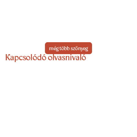
még több szőnyeg
Kapcsolódó olvasnivaló