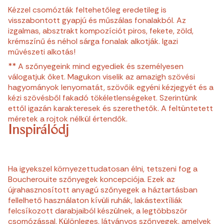
Kézzel csomózták feltehetőleg eredetileg is
visszabontott gyapjú és műszálas fonalakból. Az
izgalmas, absztrakt kompozíciót piros, fekete, zöld,
krémszínű és néhol sárga fonalak alkotják. Igazi
művészeti alkotás!
** A szőnyegeink mind egyediek és személyesen
válogatjuk őket. Magukon viselik az amazigh szövési
hagyományok lenyomatát, szövőik egyéni kézjegyét és a
kézi szövésből fakadó tökéletlenségeket. Szerintünk
ettől igazán karakteresek és szerethetők. A feltüntetett
méretek a rojtok nélkül értendők.
Inspirálódj
Ha igyekszel környezettudatosan élni, tetszeni fog a
Boucherouite szőnyegek koncepciója. Ezek az
újrahasznosított anyagú szőnyegek a háztartásban
fellelhető használaton kívüli ruhák, lakástextíliák
felcsíkozott darabjaiból készülnek, a legtöbbször
csomózással. Különleges, látványos szőnyegek, amelyek