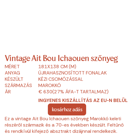
Vintage Ait Bou Ichaouen szőnyeg
MÉRET
181X138 CM (M)
ANYAG
ÚJRAHASZNOSÍTOTT FONALAK
KÉSZÜLT
KÉZI CSOMÓZÁSSAL
SZÁRMAZÁS
MAROKKÓ
ÁR
€ 630
(27% ÁFA-T TARTALMAZ)
INGYENES KISZÁLLÍTÁS AZ EU-N BELÜL
kosárhoz adás
Ez a vintage Ait Bou Ichaouen szőnyeg Marokkó keleti
részéről származik és a 70-es években készült. Feltűnő
és rendkívül kifejező absztrakt dizájnnal rendelkezik.